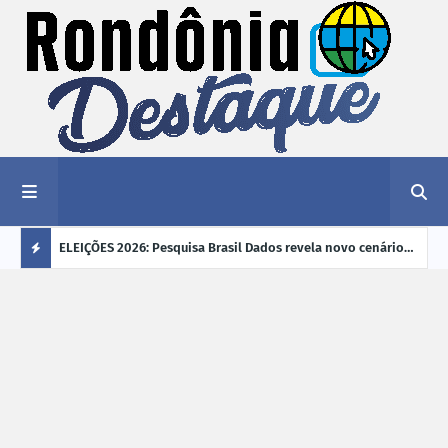
éu a mais
ELEIÇÕES 2026: Pesquisa Brasil Dados revela novo cenário
EVEN
"violência
na disputa pelo Governo de Rondônia
sobr
Ú
ano
L
TI
M