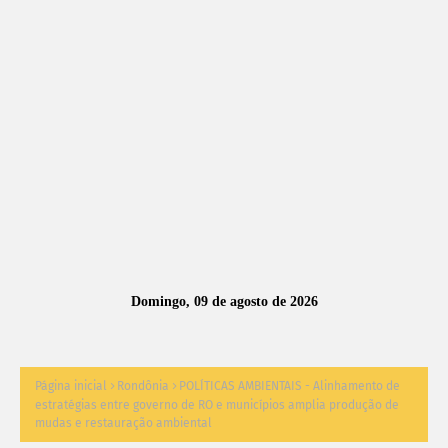
A
S
N
O
TÍ
C
I
A
Domingo, 09 de agosto de 2026
S
Página inicial
Rondônia
POLÍTICAS AMBIENTAIS - Alinhamento de
estratégias entre governo de RO e municípios amplia produção de
mudas e restauração ambiental