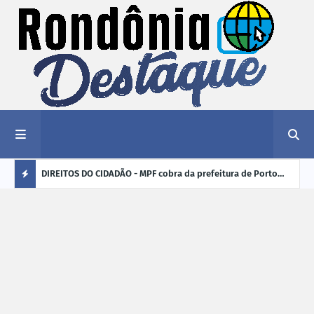
nciar
DIREITOS DO CIDADÃO - MPF cobra da prefeitura de Porto
ELEI
Velho (RO) e do Incra regularização fundiária da comunidade
para
Ú
Nova Colina
L
TI
M