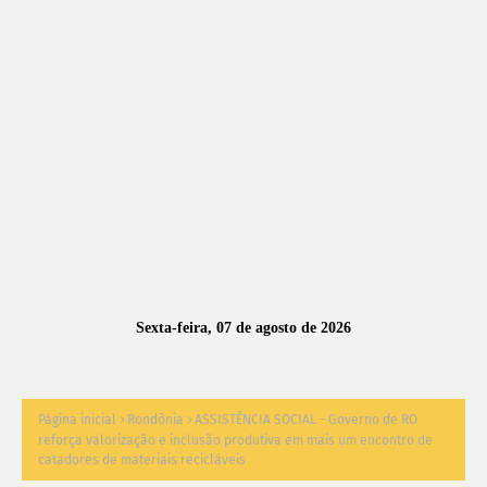
A
S
N
O
TÍ
C
I
A
Sexta-feira, 07 de agosto de 2026
S
Página inicial
Rondônia
ASSISTÊNCIA SOCIAL - Governo de RO
reforça valorização e inclusão produtiva em mais um encontro de
catadores de materiais recicláveis