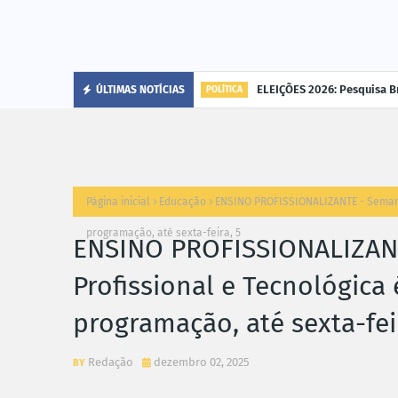
cária"
ELEIÇÕES 2026: Pesquisa B
ÚLTIMAS NOTÍCIAS
POLÍTICA
Página inicial
Educação
ENSINO PROFISSIONALIZANTE - Semana
programação, até sexta-feira, 5
ENSINO PROFISSIONALIZAN
Profissional e Tecnológica
programação, até sexta-fei
Redação
dezembro 02, 2025