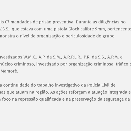
s 07 mandados de prisão preventiva. Durante as diligências no
V.S.S., que estava com uma pistola Glock calibre 9mm, pertencente
monstra o nível de organização e periculosidade do grupo
gados W.M.C., A.P. da S.M., A.R.P.L.R., P.R. da S.S., A.P.M. e
úcleo criminoso, investigado por organização criminosa, tráfico 
a Mamoré.
 continuidade do trabalho investigativo da Polícia Civil de
as que atuam na região. As ações reforçam a atuação integrada e
m foco na repressão qualificada e na preservação da segurança da