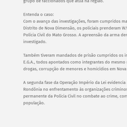
grupo de faccionados que atua na região.
Entenda o caso:
Com o avanço das investigações, foram cumpridos mai
Distrito de Nova Dimensão, os policiais prenderam W.
Polícia Civil do Mato Grosso. A apreensão da arma de
investigado.
Também tiveram mandados de prisão cumpridos os investi
E.G.A., todos apontados como integrantes do mesmo n
drogas, corrupção de menores e homicídios em Nov
A segunda fase da Operação Império da Lei evidencia a
Rondônia no enfrentamento às organizações criminos
permanente da Polícia Civil no combate ao crime, co
população.