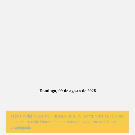
A
S
N
O
TÍ
C
I
A
Domingo, 09 de agosto de 2026
S
Página inicial
Governo
INFRAESTRUTURA - Ponte mista de concreto
e aço sobre o Rio Pimenta é construída pelo governo de RO, em
Chupinguaia