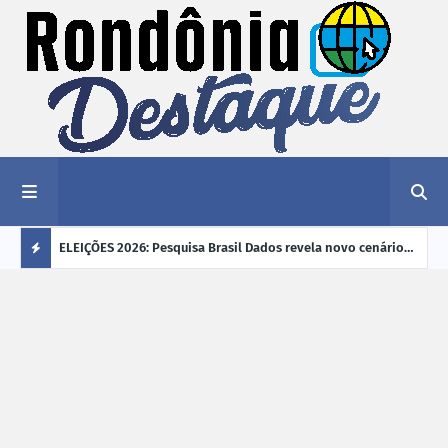
éu a mais
ELEIÇÕES 2026: Pesquisa Brasil Dados revela novo cenário
EVEN
"violência
na disputa pelo Governo de Rondônia
sobr
Ú
ano
L
TI
M