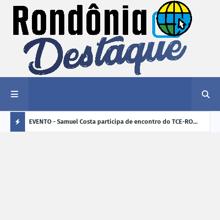
tificam
EVENTO - Samuel Costa participa de encontro do TCE-RO
ROLI
deireiras
sobre os desafios de Rondônia para os próximos quatro
400 
Ú
anos
L
TI
M