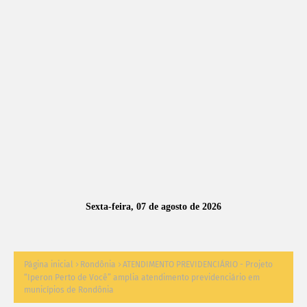
A
S
N
O
TÍ
C
I
A
Sexta-feira, 07 de agosto de 2026
S
Página inicial
Rondônia
ATENDIMENTO PREVIDENCIÁRIO - Projeto
“Iperon Perto de Você” amplia atendimento previdenciário em
municípios de Rondônia