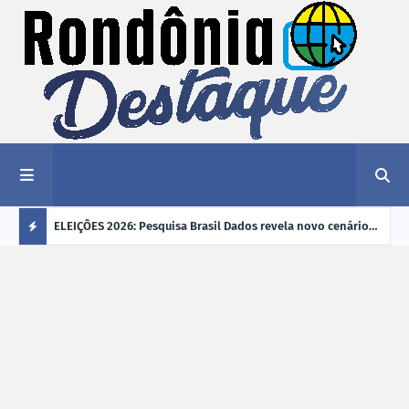
éu a mais
ELEIÇÕES 2026: Pesquisa Brasil Dados revela novo cenário
EVEN
"violência
na disputa pelo Governo de Rondônia
sobr
Ú
ano
L
TI
M