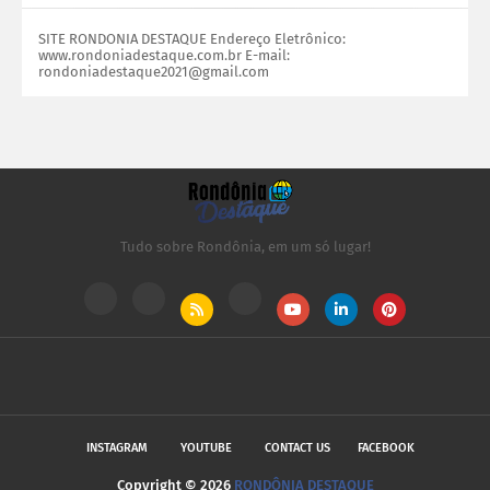
SITE RONDONIA DESTAQUE Endereço Eletrônico:
www.rondoniadestaque.com.br E-mail:
rondoniadestaque2021@gmail.com
Tudo sobre Rondônia, em um só lugar!
INSTAGRAM
YOUTUBE
CONTACT US
FACEBOOK
Copyright ©
2026
RONDÔNIA DESTAQUE