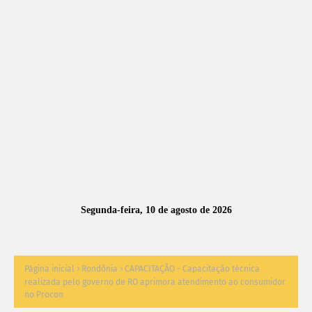
A
S
N
O
TÍ
C
I
A
Segunda-feira, 10 de agosto de 2026
S
Página inicial
Rondônia
CAPACITAÇÃO - Capacitação técnica
realizada pelo governo de RO aprimora atendimento ao consumidor
no Procon