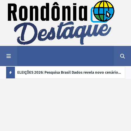
éu a mais
ELEIÇÕES 2026: Pesquisa Brasil Dados revela novo cenário
EVEN
"violência
na disputa pelo Governo de Rondônia
sobr
Ú
ano
L
TI
M