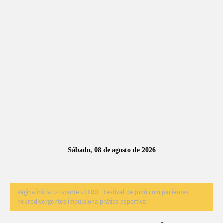
A
S
N
O
TÍ
C
I
A
Sábado, 08 de agosto de 2026
S
Página inicial
Esporte
CERO - Festival de Judô com pacientes
neurodivergentes impulsiona prática esportiva