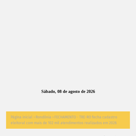
A
S
N
O
TÍ
C
I
A
Sábado, 08 de agosto de 2026
S
Página inicial
Rondônia
FECHAMENTO - TRE-RO fecha cadastro
eleitoral com mais de 102 mil atendimentos realizados em 2026