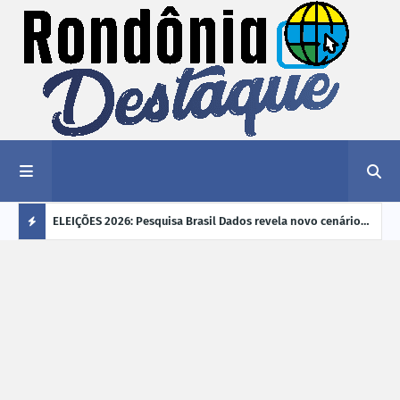
éu a mais
ELEIÇÕES 2026: Pesquisa Brasil Dados revela novo cenário
EVEN
"violência
na disputa pelo Governo de Rondônia
sobr
Ú
ano
L
TI
M