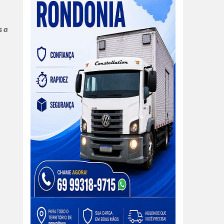
s a
m