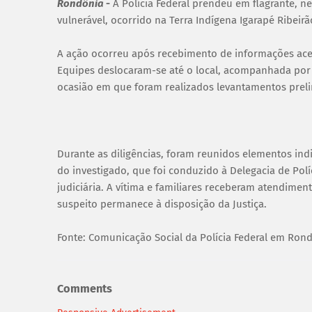
Rondônia
-
A Polícia Federal prendeu em flagrante, ne
vulnerável, ocorrido na Terra Indígena Igarapé Ribeir
A ação ocorreu após recebimento de informações acerc
Equipes deslocaram-se até o local, acompanhada por 
ocasião em que foram realizados levantamentos preli
Durante as diligências, foram reunidos elementos ind
do investigado, que foi conduzido à Delegacia de Pol
judiciária. A vítima e familiares receberam atendime
suspeito permanece à disposição da Justiça.
Fonte: Comunicação Social da Polícia Federal em Ron
Comments