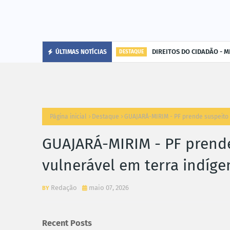
DIREITOS DO CIDADÃO - MP
ÚLTIMAS NOTÍCIAS
DESTAQUE
Página inicial
Destaque
GUAJARÁ-MIRIM - PF prende suspeito 
GUAJARÁ-MIRIM - PF prende
vulnerável em terra indíge
Redação
maio 07, 2026
Recent Posts