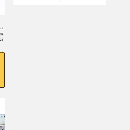
S
ra
os