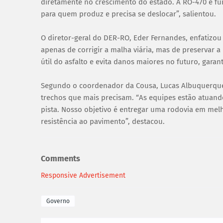
diretamente no crescimento do estado. A RO-470 é fun
para quem produz e precisa se deslocar”, salientou.
O diretor-geral do DER-RO, Eder Fernandes, enfatizou 
apenas de corrigir a malha viária, mas de preservar
útil do asfalto e evita danos maiores no futuro, garan
Segundo o coordenador da Cousa, Lucas Albuquerque,
trechos que mais precisam. “As equipes estão atuand
pista. Nosso objetivo é entregar uma rodovia em mel
resistência ao pavimento”, destacou.
Comments
Responsive Advertisement
Governo