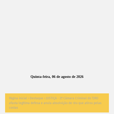
A
S
N
O
TÍ
C
I
A
Quinta-feira, 06 de agosto de 2026
S
Página inicial
Destaque
JUSTIÇA - 2ª Câmara Criminal do TJRO
afasta legítima defesa e anula absolvição de réu que atirou pelas
costas