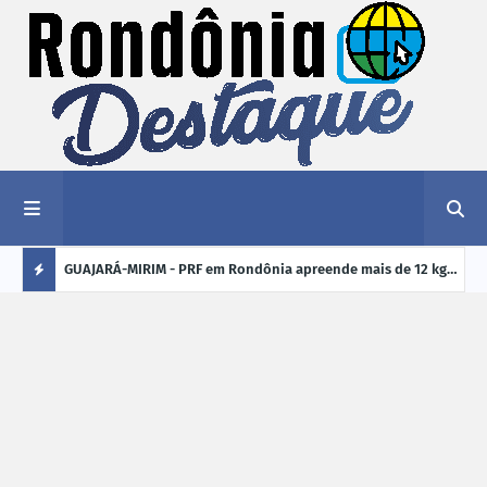
1,2 kg de
GUAJARÁ-MIRIM - PRF em Rondônia apreende mais de 12 kg
ELEI
de drogas em ônibus de passageiros na BR-425
cand
Ú
crim
L
TI
M