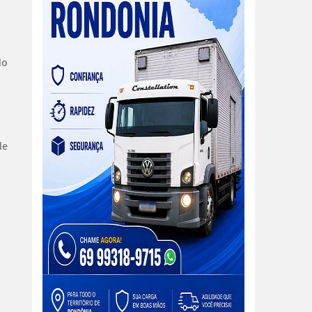
do
de