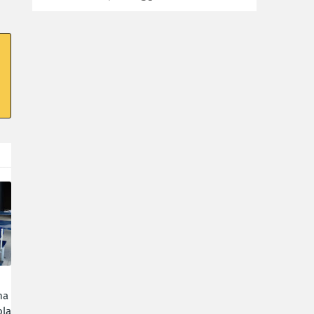
ha
la