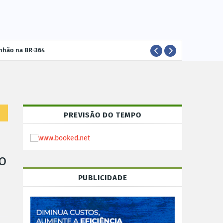
nhão na BR-364
IN
RONDÔNIA
PREVISÃO DO TEMPO
o
PUBLICIDADE