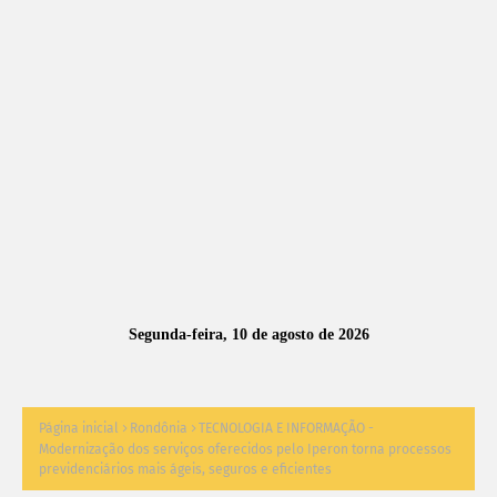
A
S
N
O
TÍ
C
I
A
Segunda-feira, 10 de agosto de 2026
S
Página inicial
Rondônia
TECNOLOGIA E INFORMAÇÃO -
Modernização dos serviços oferecidos pelo Iperon torna processos
previdenciários mais ágeis, seguros e eficientes