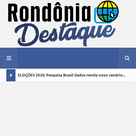
éu a mais
ELEIÇÕES 2026: Pesquisa Brasil Dados revela novo cenário
EVEN
"violência
na disputa pelo Governo de Rondônia
sobr
Ú
ano
L
TI
M