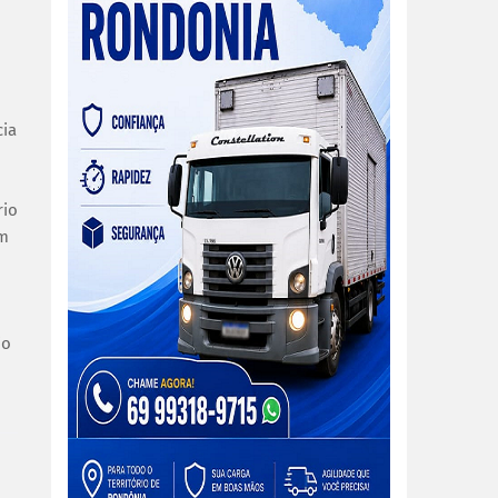
cia
rio
um
io