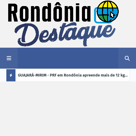
1,2 kg de
GUAJARÁ-MIRIM - PRF em Rondônia apreende mais de 12 kg
ELEI
de drogas em ônibus de passageiros na BR-425
cand
Ú
crim
L
TI
M