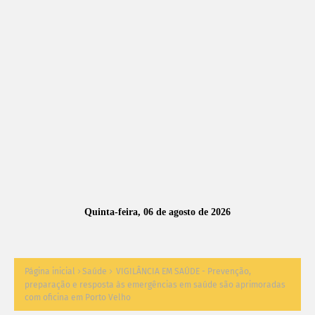
A
S
N
O
TÍ
C
I
A
Quinta-feira, 06 de agosto de 2026
S
Página inicial
Saúde
VIGILÂNCIA EM SAÚDE - Prevenção,
preparação e resposta às emergências em saúde são aprimoradas
com oficina em Porto Velho