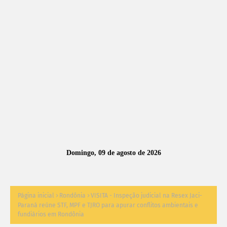
A
S
N
O
TÍ
C
I
A
Domingo, 09 de agosto de 2026
S
Página inicial
Rondônia
VISITA - Inspeção judicial na Resex Jaci-
Paraná reúne STF, MPF e TJRO para apurar conflitos ambientais e
fundiários em Rondônia