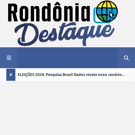
éu a mais
ELEIÇÕES 2026: Pesquisa Brasil Dados revela novo cenário
EVEN
"violência
na disputa pelo Governo de Rondônia
sobr
Ú
ano
L
TI
M