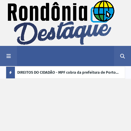
nciar
DIREITOS DO CIDADÃO - MPF cobra da prefeitura de Porto
ELEI
Velho (RO) e do Incra regularização fundiária da comunidade
para
Ú
Nova Colina
L
TI
M