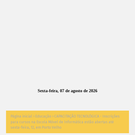
A
S
N
O
TÍ
C
I
A
Sexta-feira, 07 de agosto de 2026
S
Página inicial
Educação
CAPACITAÇÃO TECNOLÓGICA - Inscrições
para cursos na Escola Móvel de Informática estão abertas até
sexta-feira, 12, em Porto Velho