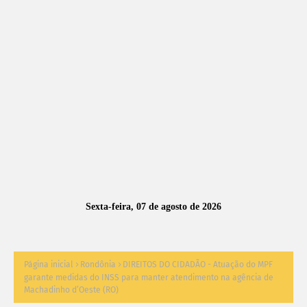
A
S
N
O
TÍ
C
I
A
Sexta-feira, 07 de agosto de 2026
S
Página inicial
Rondônia
DIREITOS DO CIDADÃO - Atuação do MPF
garante medidas do INSS para manter atendimento na agência de
Machadinho d’Oeste (RO)