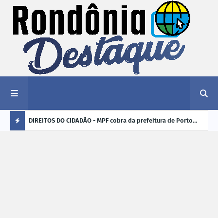
nciar
DIREITOS DO CIDADÃO - MPF cobra da prefeitura de Porto
ELEI
Velho (RO) e do Incra regularização fundiária da comunidade
para
Ú
Nova Colina
L
TI
M