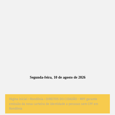
A
S
N
O
TÍ
C
I
A
Segunda-feira, 10 de agosto de 2026
S
Página inicial
Rondônia
DIREITOS DO CIDADÃO - MPF garante
emissão da nova carteira de identidade a pessoas sem CPF em
Rondônia