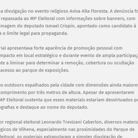
a divulgação no evento religioso Aviva Alta Floresta. A denúncia f
e repassada ao MP Eleitoral com informações sobre banners, com
 imagem do deputado Ismael Crispin, apontado como candidato à
a o limite legal para propaganda.
rial apresentava forte aparência de promoção pessoal com
e impacto em local estratégico e durante evento de ampla participa
e a liminar para determinar a remoção, cobertura ou ocultação
de acesso ao parque de exposições.
os outdoors espalhados pela cidade com dimensões ainda maiore
omprimento por três metros de altura. Apesar de apresentarem
MP Eleitoral sustenta que esses materiais estariam desvirtuados p
grafias e destaque ao nome do deputado.
regional eleitoral Leonardo Trevizani Caberlon, diversos materia
tégicos de Vilhena, especialmente nas proximidades do Parque de
eitoral, os materiais extrapolaram a simples divulgação de