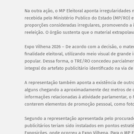
Na outra ação, o MP Eleitoral aponta irregularidades n
recebida pelo Ministério Publico do Estado (MP/RO) 
proporções consideradas irregulares, promovendo a
reeleição. O órgão sustenta que o material extrapolav
Expo Vilhena 2026 – De acordo com a decisão, o mate
finalidade eleitoral, utilizando meio visual de grand
popular. Dessa forma, o TRE/RO concedeu parcialment
integral do artefato publicitário identificado na via 
A representação também aponta a existência de outr
alguns chegando a aproximadamente dez metros de c
informações relacionadas à atividade parlamentar, o 
conterem elementos de promoção pessoal, como foto
Segundo a representação apresentada pelo procurador 
publicitários teriam sido instalados em pontos estra
Exposições, onde ocorreu a Expo Vilhena. Para o MP El