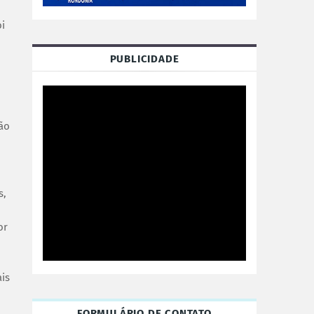
oi
PUBLICIDADE
ção
s,
or
is
FORMULÁRIO DE CONTATO