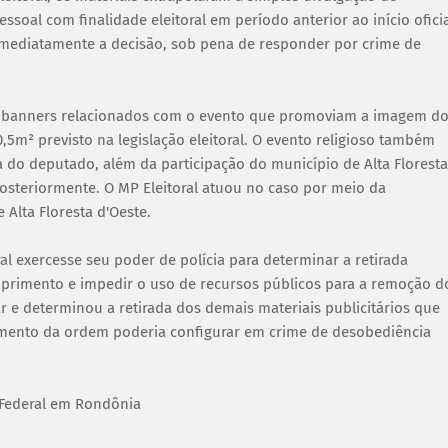
oal com finalidade eleitoral em período anterior ao início ofici
imediatamente a decisão, sob pena de responder por crime de
 os banners relacionados com o evento que promoviam a imagem d
5m² previsto na legislação eleitoral. O evento religioso também
ca do deputado, além da participação do município de Alta Floresta
posteriormente. O MP Eleitoral atuou no caso por meio da
 Alta Floresta d'Oeste.
oral exercesse seu poder de polícia para determinar a retirada
mprimento e impedir o uso de recursos públicos para a remoção d
ar e determinou a retirada dos demais materiais publicitários que
imento da ordem poderia configurar em crime de desobediência
 Federal em Rondônia