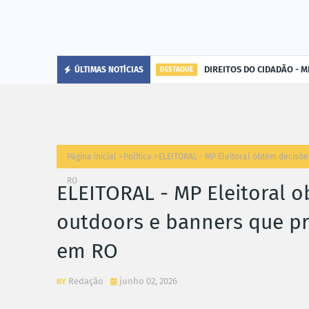
DIREITOS DO CIDADÃO - MP
ÚLTIMAS NOTÍCIAS
DESTAQUE
Página inicial
Política
ELEITORAL - MP Eleitoral obtém decis
RO
ELEITORAL - MP Eleitoral o
outdoors e banners que 
em RO
Redação
junho 02, 2026