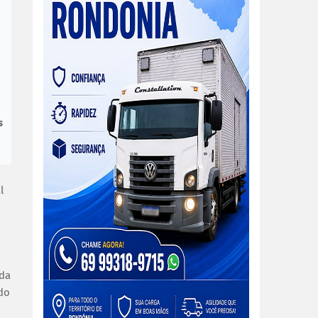
s
l
 da
do