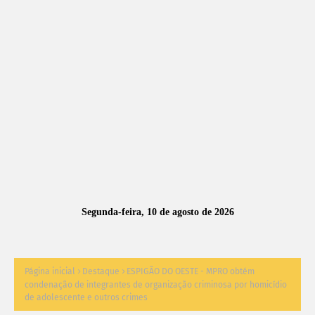
A
S
N
O
TÍ
C
I
A
Segunda-feira, 10 de agosto de 2026
S
Página inicial
Destaque
ESPIGÃO DO OESTE - MPRO obtém
condenação de integrantes de organização criminosa por homicídio
de adolescente e outros crimes