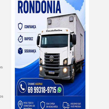
os
os