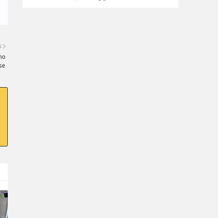
S
no
se