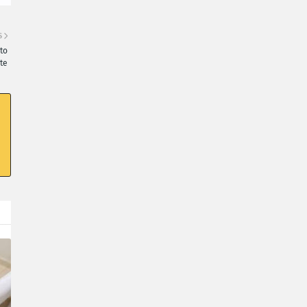
S
to
te