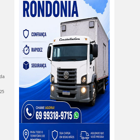
 da
025