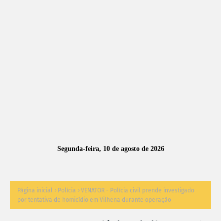
A
S
N
O
TÍ
C
I
A
Segunda-feira, 10 de agosto de 2026
S
Página inicial
Polícia
VENATOR - Polícia civil prende investigado
por tentativa de homicídio em Vilhena durante operação