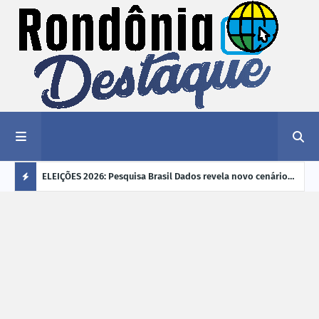
éu a mais
ELEIÇÕES 2026: Pesquisa Brasil Dados revela novo cenário
EVEN
"violência
na disputa pelo Governo de Rondônia
sobr
Ú
ano
L
TI
M