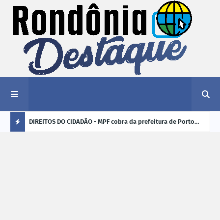
nciar
DIREITOS DO CIDADÃO - MPF cobra da prefeitura de Porto
ELEI
Velho (RO) e do Incra regularização fundiária da comunidade
para
Ú
Nova Colina
L
TI
M