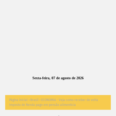
A
S
N
O
TÍ
C
I
A
Sexta-feira, 07 de agosto de 2026
S
Página inicial
Brasil
ECONOMIA - Veja como receber de volta
Imposto de Renda pago em pensão alimentícia