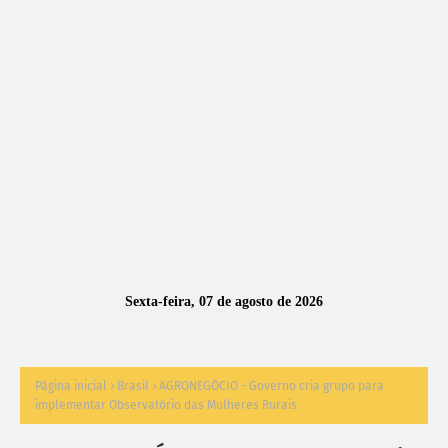
A
S
N
O
TÍ
C
I
A
Sexta-feira, 07 de agosto de 2026
S
Página inicial
Brasil
AGRONEGÓCIO - Governo cria grupo para
implementar Observatório das Mulheres Rurais