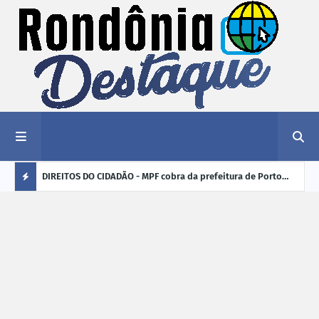
nciar
DIREITOS DO CIDADÃO - MPF cobra da prefeitura de Porto
ELEI
Velho (RO) e do Incra regularização fundiária da comunidade
para
Ú
Nova Colina
L
TI
M