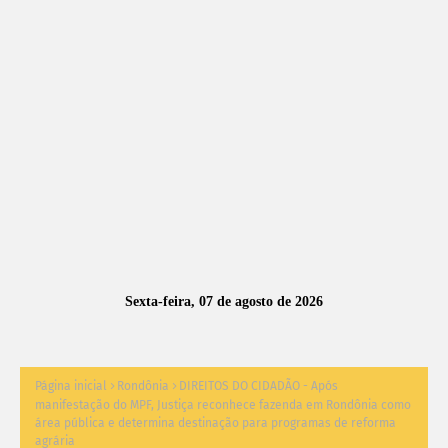
A
S
N
O
TÍ
C
I
A
Sexta-feira, 07 de agosto de 2026
S
Página inicial
Rondônia
DIREITOS DO CIDADÃO - Após
manifestação do MPF, Justiça reconhece fazenda em Rondônia como
área pública e determina destinação para programas de reforma
agrária