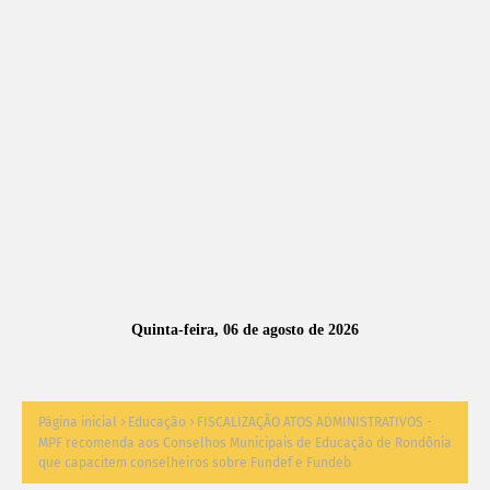
A
S
N
O
TÍ
C
I
A
Quinta-feira, 06 de agosto de 2026
S
Página inicial
Educação
FISCALIZAÇÃO ATOS ADMINISTRATIVOS -
MPF recomenda aos Conselhos Municipais de Educação de Rondônia
que capacitem conselheiros sobre Fundef e Fundeb