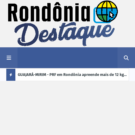
1,2 kg de
GUAJARÁ-MIRIM - PRF em Rondônia apreende mais de 12 kg
ELEI
de drogas em ônibus de passageiros na BR-425
cand
Ú
crim
L
TI
M