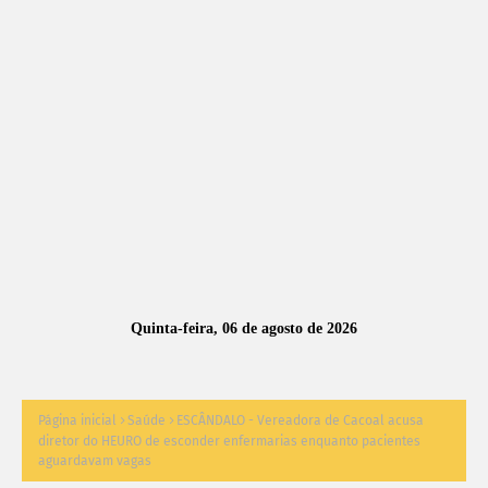
A
S
N
O
TÍ
C
I
A
Quinta-feira, 06 de agosto de 2026
S
Página inicial
Saúde
ESCÂNDALO - Vereadora de Cacoal acusa
diretor do HEURO de esconder enfermarias enquanto pacientes
aguardavam vagas