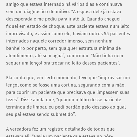
amigo que estava internado há vários dias e continuava
sem um diagnóstico definitivo. “A esposa dele já estava
desesperada e me pediu para ir até lá. Quando cheguei,
fiquei em estado de choque. Este paciente estava num leito
improvisado, e assim como ele, haviam outros 55 pacientes
internados naquele corredor imenso, sem nenhum
banheiro por perto, sem qualquer estrutura mínima de
atendimento, até sem água”, confirmou. “Não tinha nem
sequer um lençol pra trocar no leito desses pacientes”.
Ela conta que, em certo momento, teve que “improvisar um
lençol como se fosse uma cortina, segurando com a mão,
para cobrir um paciente que precisava que limpassem suas
fezes”. Disse ainda que, “quando o filho desse paciente
terminou de limpar, eu pedi perdão pelo descaso ao qual
seu pai estava sendo submetido”.
A vereadora fez um registro detalhado de todos que
estavam ali. “Havia um paciente que estava no pós-