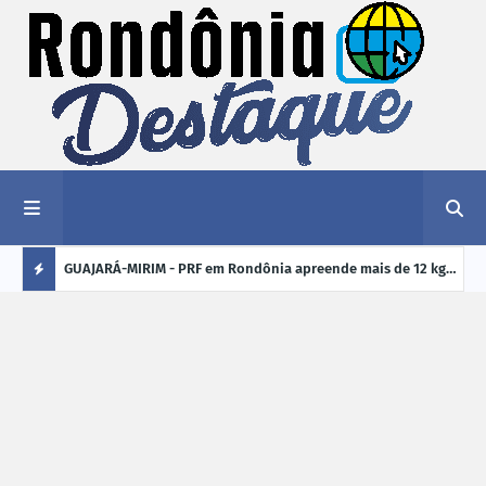
1,2 kg de
GUAJARÁ-MIRIM - PRF em Rondônia apreende mais de 12 kg
ELEI
de drogas em ônibus de passageiros na BR-425
cand
Ú
crim
L
TI
M