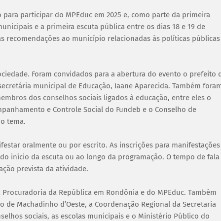
o para participar do MPEduc em 2025 e, como parte da primeira
municipais e a primeira escuta pública entre os dias 18 e 19 de
as recomendações ao município relacionadas às políticas públicas
sociedade. Foram convidados para a abertura do evento o prefeito 
secretária municipal de Educação, Iaane Aparecida. Também fora
mbros dos conselhos sociais ligados à educação, entre eles o
mpanhamento e Controle Social do Fundeb e o Conselho de
no tema.
festar oralmente ou por escrito. As inscrições para manifestações
 do início da escuta ou ao longo da programação. O tempo de fala
ção prevista da atividade.
da Procuradoria da República em Rondônia e do MPEduc. Também
ão de Machadinho d’Oeste, a Coordenação Regional da Secretaria
lhos sociais, as escolas municipais e o Ministério Público do