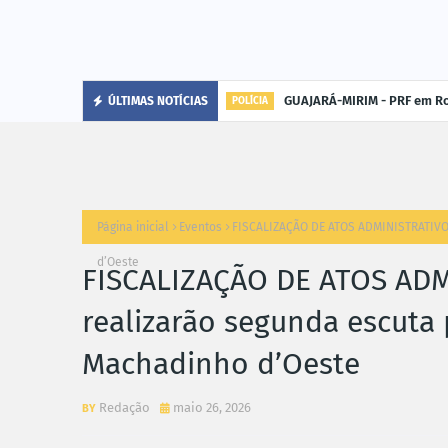
GUAJARÁ-MIRIM - PRF em Ro
ÚLTIMAS NOTÍCIAS
POLÍCIA
Página inicial
Eventos
FISCALIZAÇÃO DE ATOS ADMINISTRATIVO
d’Oeste
FISCALIZAÇÃO DE ATOS AD
realizarão segunda escuta
Machadinho d’Oeste
Redação
maio 26, 2026