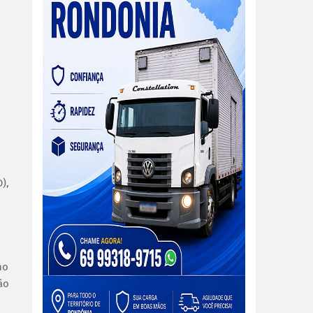
),
no
ão