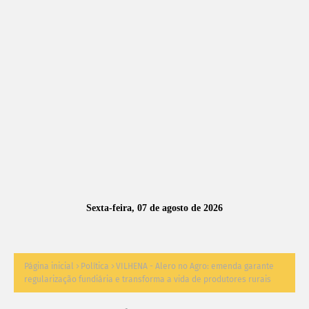
A
S
N
O
TÍ
C
I
A
Sexta-feira, 07 de agosto de 2026
S
Página inicial
Política
VILHENA - Alero no Agro: emenda garante
regularização fundiária e transforma a vida de produtores rurais