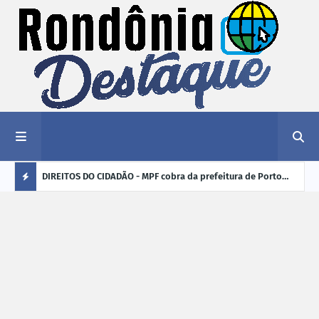
nciar
DIREITOS DO CIDADÃO - MPF cobra da prefeitura de Porto
ELEI
Velho (RO) e do Incra regularização fundiária da comunidade
para
Ú
Nova Colina
L
TI
M