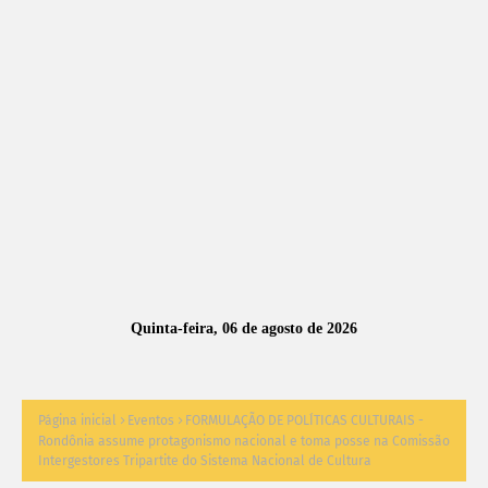
A
S
N
O
TÍ
C
I
A
Quinta-feira, 06 de agosto de 2026
S
Página inicial
Eventos
FORMULAÇÃO DE POLÍTICAS CULTURAIS -
Rondônia assume protagonismo nacional e toma posse na Comissão
Intergestores Tripartite do Sistema Nacional de Cultura