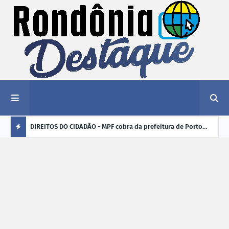
nciar
DIREITOS DO CIDADÃO - MPF cobra da prefeitura de Porto
ELEI
Velho (RO) e do Incra regularização fundiária da comunidade
para
Ú
Nova Colina
L
TI
M